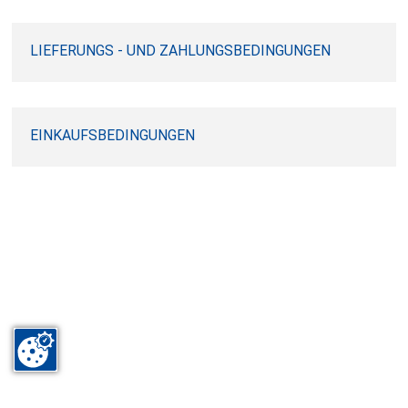
LIEFERUNGS - UND ZAHLUNGSBEDINGUNGEN
EINKAUFSBEDINGUNGEN
RYBU GmbH • Allmendring 27+32 • 75203 Königsbach-Stein
Tel: +49 7232 30169-0 • Fax: +49 7232 30169-15 • E-Mail:
rybu (at)
rybu.de
IMPRESSUM
AGBS
DATENSCHUTZ