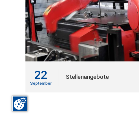
22
Stellenangebote
September
RYBU GmbH • Allmendring 27+32 • 75203 Königsbach-S